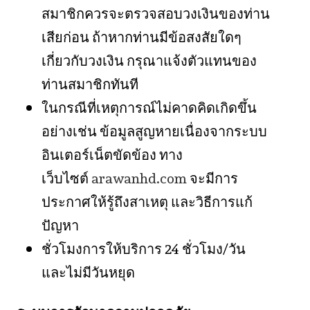
สมาชิกควรจะตรวจสอบวงเงินของท่าน
เสียก่อน ถ้าหากท่านมีข้อสงสัยใดๆ
เกี่ยวกับวงเงิน กรุณาแจ้งตัวแทนของ
ท่านสมาชิกทันที
ในกรณีที่เหตุการณ์ไม่คาดคิดเกิดขึ้น
อย่างเช่น ข้อมูลสูญหายเนื่องจากระบบ
อินเตอร์เน็ตขัดข้อง ทาง
เว็บไซต์
arawanhd.com
จะมีการ
ประกาศให้รู้ถึงสาเหตุ และวิธีการแก้
ปัญหา
ชั่วโมงการให้บริการ 24 ชั่วโมง/วัน
และไม่มีวันหยุด