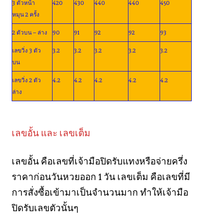
3 ตัวหน้า
420
430
440
440
450
หมุน 2 ครั้ง
2 ตัวบน – ล่าง
90
91
92
92
93
เลขวิ่ง 3 ตัว
3.2
3.2
3.2
3.2
3.2
บน
เลขวิ่ง 2 ตัว
4.2
4.2
4.2
4.2
4.2
ล่าง
เลขอั้น และ เลขเต็ม
เลขอั้น คือเลขที่เจ้ามือปิดรับแทงหรือจ่ายครึ่ง
ราคาก่อนวันหวยออก 1 วัน เลขเต็ม คือเลขที่มี
การสั่งซื้อเข้ามาเป็นจำนวนมาก ทำให้เจ้ามือ
ปิดรับเลขตัวนั้นๆ