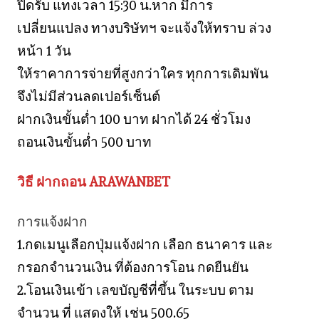
ปิดรับ แทงเวลา 15:30 น.หาก มีการ
เปลี่ยนแปลง ทางบริษัทฯ จะแจ้งให้ทราบ ล่วง
หน้า 1 วัน
ให้ราคาการจ่ายที่สูงกว่าใคร ทุกการเดิมพัน
จึงไม่มีส่วนลดเปอร์เซ็นต์
ฝากเงินขั้นต่ำ 100 บาท ฝากได้ 24 ชั่วโมง
ถอนเงินขั้นต่ำ 500 บาท
วิธี ฝากถอน ARAWANBET
การแจ้งฝาก
1.กดเมนูเลือกปุ่มแจ้งฝาก เลือก ธนาคาร และ
กรอกจำนวนเงิน ที่ต้องการโอน กดยืนยัน
2.โอนเงินเข้า เลขบัญชีที่ขึ้น ในระบบ ตาม
จำนวน ที่ แสดงให้ เช่น 500.65