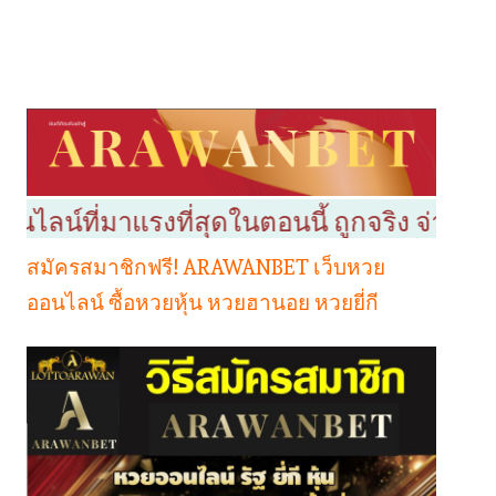
์ที่มาแรงที่สุดในตอนนี้ ถูกจริง จ่ายจริงปลอ
สมัครสมาชิกฟรี! ARAWANBET เว็บหวย
ออนไลน์ ซื้อหวยหุ้น หวยฮานอย หวยยี่กี