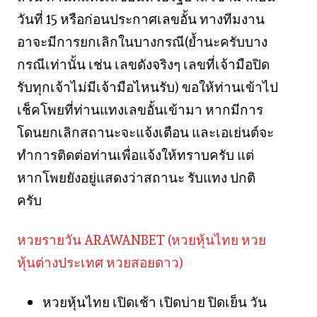
วันที่ 15 หรือก่อนประกาศเลขอั้น ทางทีมงาน
อาจะมีการยกเลิกในบางกรณี(ย้ำนะครับบาง
กรณีเท่านั้น เช่น เลขดังจริงๆ เลขที่เจ้ามือปิด
รับทุกเจ้าไม่มีเจ้ามือไหนรับ) ขอให้ท่านเข้าไป
เช็คโพยที่ท่านแทงเลขอั้นเข้ามา หากมีการ
โดนยกเลิกสถานะจะแจ้งเตือน และเอเย่นต์จะ
ทำการติดต่อท่านเพื่อแจ้งให้ทราบครับ แต่
หากโพยยังอยู่แสดงว่าสถานะ รับแทง ปกติ
ครับ
หวยรายวัน ARAWANBET (หวยหุ้นไทย หวย
หุ้นต่างประเทศ หวยสอยดาว)
หวยหุ้นไทย เปิดเช้า เปิดบ่าย ปิดเย็น วัน