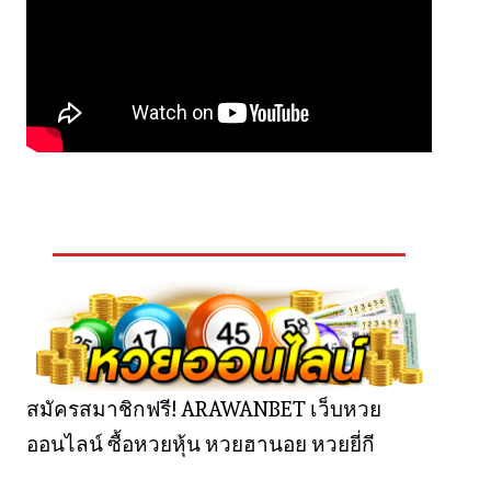
สมัครสมาชิกฟรี! ARAWANBET เว็บหวย
ออนไลน์ ซื้อหวยหุ้น หวยฮานอย หวยยี่กี