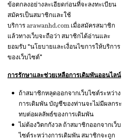
ข้อตกลงอย่างละเอียดก่อนที่จะลงทะเบียน
สมัครเป็นสมาชิกและใช้
บริการ
arawanhd.com
เมื่อสมัครสมาชิก
แล้วทางเว็บจะถือว่า สมาชิกได้อ่านและ
ยอมรับ “นโยบายและเงื่อนไขการให้บริการ
ของเว็บไซต์”
การรักษาและช่วยเหลือการเดิมพันออนไลน์
ถ้าสมาชิกหลุดออกจากเว็บไซต์ระหว่าง
การเดิมพัน บัญชีของท่านจะไม่มีผลกระ
ทบต่อผลลัพธ์ของการเดิมพัน
ไม่ต้องวิตกกังวล ถ้าสมาชิกออกจากเว็บ
ไซด์ระหว่างการเดิมพัน สมาชิกจะถูก