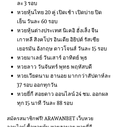
ละ 3 รอบ
หวยหุ้นไทย 20 คู่ เปิดเช้า เปิดบ่าย ปิด
เย็น วันละ 60 รอบ
หวยหุ้นต่างประเทศ นิเคอิ ฮั่งเส็ง จีน
เกาหลี สิงคโปร อินเดีย อิยิปต์ รัสเซีย
เยอรมัน อังกฤษ ดาวโจนส์ วันละ 15 รอบ
หวยมาเลย์ วันเสาร์ อาทิตย์ พุธ
หวยลาว วันจันทร์ พุทธ พฤหัสบดี
หวยเวียดนาม ฮานอย มากกว่าสัปดาห์ละ
37 รอบ ออกทุกวัน
หวยยี่กี สอยดาว ออนไลน์ 24 ชม. ออกผล
ทุก 15 นาที วันละ 88 รอบ
สมัครสมาชิกฟรี! ARAWANBET เว็บหวย
ออนไลน์ ซื้อหวยหุ้น หวยฮานอย หวยยี่กี