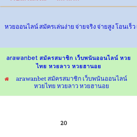
หวยออนไลน์ สมัครเล่นง่าย จ่ายจริง จ่ายสูง โอนเร็ว
arawanbet สมัครสมาชิก เว็บพนันออนไลน์ หวย
ไทย หวยลาว หวยฮานอย
arawanbet สมัครสมาชิก เว็บพนันออนไลน์
หวยไทย หวยลาว หวยฮานอย
20