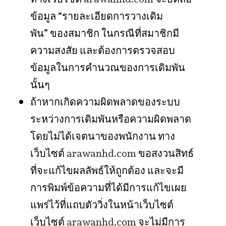
ข้อมูล “รายละเอียดการวางเดิม
พัน” ของสมาชิก ในกรณีที่สมาชิกมี
ความสงสัย และต้องการตรวจสอบ
ข้อมูลในการคำนวณของการเดิมพัน
นั้นๆ
ถ้าหากเกิดความผิดพลาดของระบบ
ระหว่างการเดิมพันหรือความผิดพลาด
โดยไม่ได้เจตนาของพนักงาน ทาง
เว็บไซต์
arawanhd.com
ขอสงวนสิทธ์
ที่จะแก้ไขผลลัพธ์ให้ถูกต้อง และจะมี
การพิมพ์ข้อความที่ได้มีการแก้ไขเผย
แพร่ไว้ที่แถบตัววิ่งในหน้าเว็บไซต์
เว็บไซต์
arawanhd.com
จะไม่มีการ