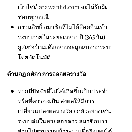
เว็บไซต์
arawanhd.com
จะไม่รับผิด
ชอบทุกกรณี
สงวนสิทธิ์ สมาชิกที่ไม่ได้ล๊อคอินเข้า
ระบบภายในระยะเวลา 1 ปี (365 วัน)
ยูสเซอร์เนมดังกล่าวจะถูกลบจากระบบ
โดยอัตโนมัติ
ด้านกฏ กติกา การออกผลรางวัล
หากมีปัจจัยที่ไม่ได้เกิดขึ้นเป็นประจำ
หรือที่ควรจะเป็น ส่งผลให้มีการ
เปลี่ยนแปลงผลรางวัล ยกตัวอย่างเช่น
ระบบล่มในหวยสอยดาว สมาชิกบาง
ส่วนไม่สามารถเข้าระบบเพื่อยิงเลขได้