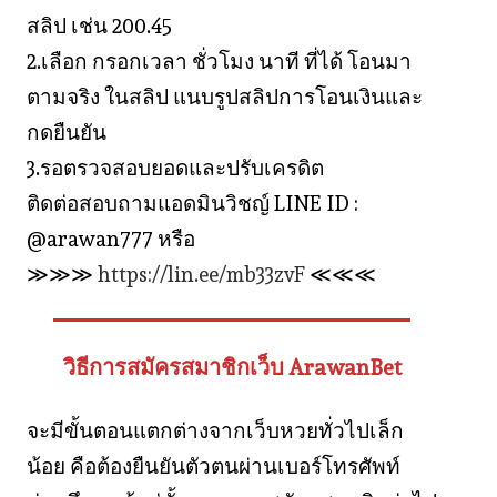
สลิป เช่น 200.45
2.เลือก กรอกเวลา ชั่วโมง นาที ที่ได้ โอนมา
ตามจริง ในสลิป แนบรูปสลิปการโอนเงินและ
กดยืนยัน
3.รอตรวจสอบยอดและปรับเครดิต
ติดต่อสอบถามแอดมินวิชญ์ LINE ID :
@arawan777 หรือ
≫≫≫
https://lin.ee/mb33zvF
≪≪≪
วิธีการสมัครสมาชิกเว็บ ArawanBet
จะมีขั้นตอนแตกต่างจากเว็บหวยทั่วไปเล็ก
น้อย คือต้องยืนยันตัวตนผ่านเบอร์โทรศัพท์