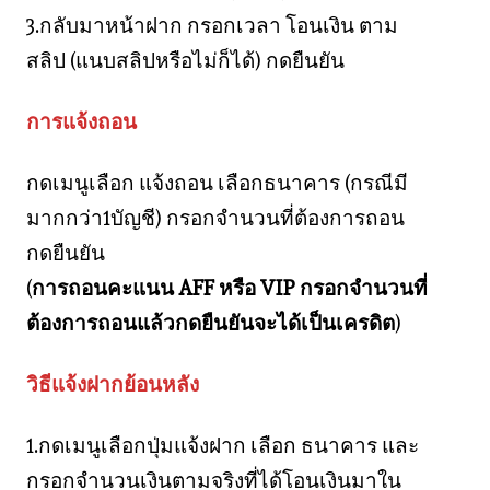
3.กลับมาหน้าฝาก กรอกเวลา โอนเงิน ตาม
สลิป (แนบสลิปหรือไม่ก็ได้) กดยืนยัน
การแจ้งถอน
กดเมนูเลือก แจ้งถอน เลือกธนาคาร (กรณีมี
มากกว่า1บัญชี) กรอกจำนวนที่ต้องการถอน
กดยืนยัน
(
การถอนคะแนน AFF หรือ VIP กรอกจำนวนที่
ต้องการถอนแล้วกดยืนยันจะได้เป็นเครดิต
)
วิธีแจ้งฝากย้อนหลัง
1.กดเมนูเลือกปุ่มแจ้งฝาก เลือก ธนาคาร และ
กรอกจำนวนเงินตามจริงที่ได้โอนเงินมาใน