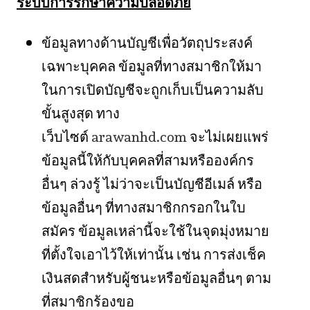
ระบบการรักษาความปลอดภัย
ข้อมูลทางด้านบัญชีเพื่อวัตถุประสงค์
เฉพาะบุคคล ข้อมูลที่ทางสมาชิกให้มา
ในการเปิดบัญชีจะถูกเก็บเป็นความลับ
ขั้นสูงสุด ทาง
เว็บไซต์
arawanhd.com
จะไม่เผยแพร่
ข้อมูลนี้ให้กับบุคคลที่สามหรือองค์กร
อื่นๆ ล่วงรู้ ไม่ว่าจะเป็นบัญชีอีเมล์ หรือ
ข้อมูลอื่นๆ ที่ทางสมาชิกกรอกในใบ
สมัคร ข้อมูลเหล่านี้จะใช้ในจุดมุ่งหมาย
ที่ตั้งใจเอาไว้ให้เท่านั้น เช่น การส่งเช็ค
เงินสดสำหรับผู้ชนะหรือข้อมูลอื่นๆ ตาม
ที่สมาชิกร้องขอ