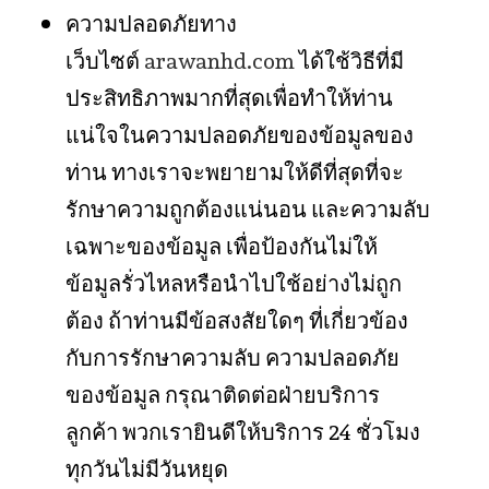
ความปลอดภัยทาง
เว็บไซต์
arawanhd.com
ได้ใช้วิธีที่มี
ประสิทธิภาพมากที่สุดเพื่อทำให้ท่าน
แน่ใจในความปลอดภัยของข้อมูลของ
ท่าน ทางเราจะพยายามให้ดีที่สุดที่จะ
รักษาความถูกต้องแน่นอน และความลับ
เฉพาะของข้อมูล เพื่อป้องกันไม่ให้
ข้อมูลรั่วไหลหรือนำไปใช้อย่างไม่ถูก
ต้อง ถ้าท่านมีข้อสงสัยใดๆ ที่เกี่ยวข้อง
กับการรักษาความลับ ความปลอดภัย
ของข้อมูล กรุณาติดต่อฝ่ายบริการ
ลูกค้า พวกเรายินดีให้บริการ 24 ชั่วโมง
ทุกวันไม่มีวันหยุด